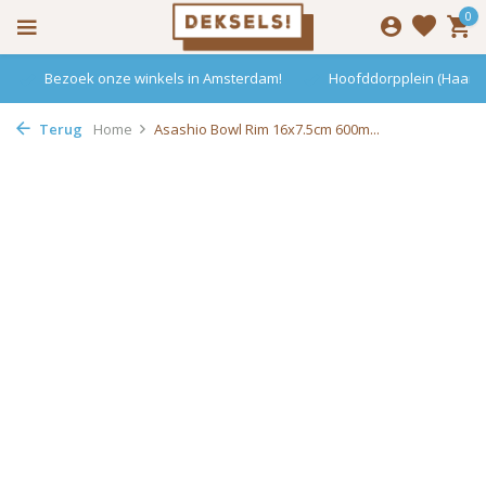
0
Bezoek onze winkels in Amsterdam!
Hoofddorpplein (Haarle
Terug
Home
Asashio Bowl Rim 16x7.5cm 600m...