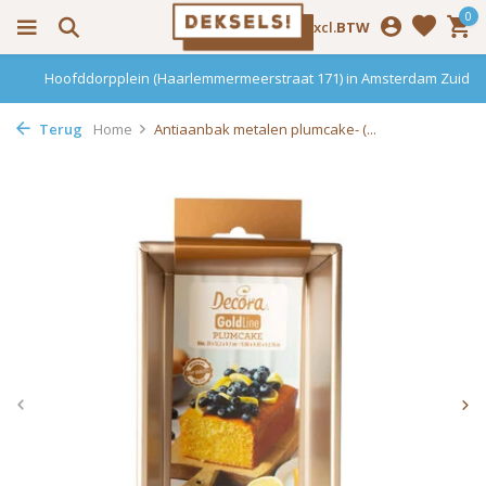
0
Incl.
Excl.
BTW
Hoofddorpplein (Haarlemmermeerstraat 171) in Amsterdam Zuid
Terug
Home
Antiaanbak metalen plumcake- (...