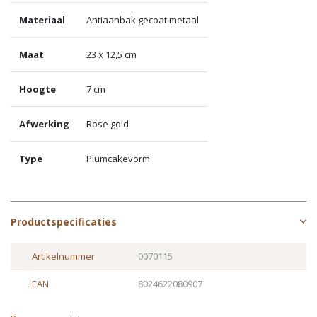
Materiaal
Antiaanbak gecoat metaal
Maat
23 x 12,5 cm
Hoogte
7 cm
Afwerking
Rose gold
Type
Plumcakevorm
Productspecificaties
Artikelnummer
0070115
EAN
8024622080907