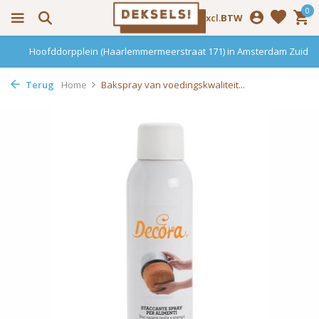
0
Incl.
Excl.
BTW
Hoofddorpplein (Haarlemmermeerstraat 171) in Amsterdam Zuid
Terug
Home
Bakspray van voedingskwaliteit...