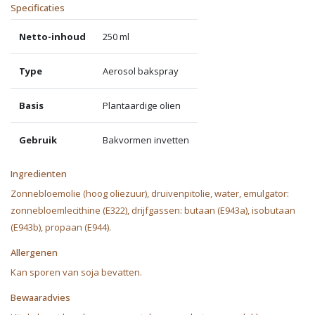
Specificaties
Netto-inhoud
250 ml
Type
Aerosol bakspray
Basis
Plantaardige olien
Gebruik
Bakvormen invetten
Ingredienten
Zonnebloemolie (hoog oliezuur), druivenpitolie, water, emulgator:
zonnebloemlecithine (E322), drijfgassen: butaan (E943a), isobutaan
(E943b), propaan (E944).
Allergenen
Kan sporen van soja bevatten.
Bewaaradvies