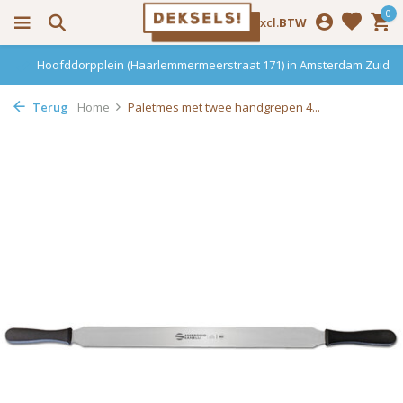
0
Incl.
Excl.
BTW
Hoofddorpplein (Haarlemmermeerstraat 171) in Amsterdam Zuid
Terug
Home
Paletmes met twee handgrepen 4...