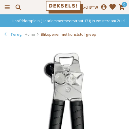
0
Incl.
Excl.
BTW
Hoofddorpplein (Haarlemmermeerstraat 171) in Amsterdam Zuid
Terug
Home
Blikopener met kunststof greep