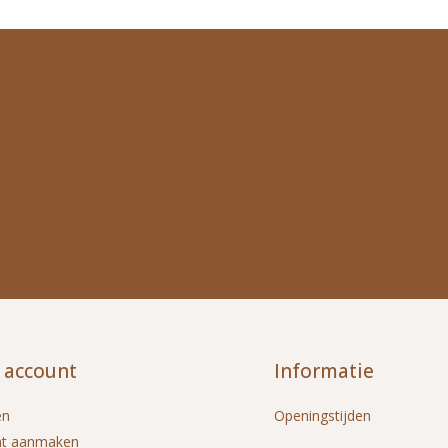
 account
Informatie
en
Openingstijden
nt aanmaken