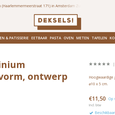
 (Haarlemmermeerstraat 171) in Amsterdam Zuid
Haarlemmerd
EN & PATISSERIE
EETBAAR
PASTA
OVEN
METEN
TAFELEN
KO
inium
evorm, ontwerp
Hoogwaardige g
⌀10 x 5 cm.
€11,50
Op 
Incl. btw
Beschikbaar 