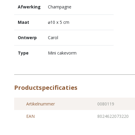
Afwerking
Champagne
Maat
⌀10 x 5 cm
Ontwerp
Carol
Type
Mini cakevorm
Productspecificaties
Artikelnummer
0080119
EAN
8024622073220