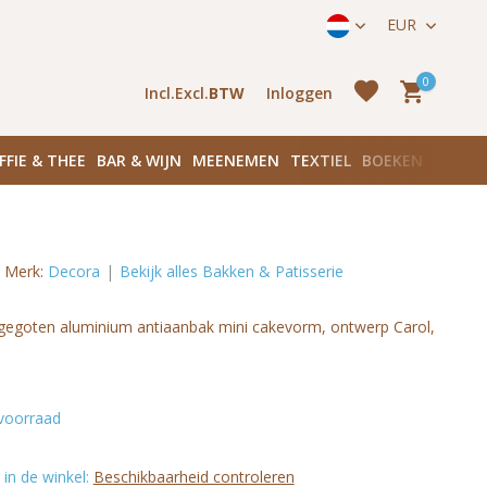
ijk 136 in Amsterdam Centrum
Bezoek onze winkels in Amste
EUR
0
Incl.
Excl.
BTW
Inloggen
FFIE & THEE
BAR & WIJN
MEENEMEN
TEXTIEL
BOEKEN
PLANK
Merk:
Decora
Bekijk alles Bakken & Patisserie
Account
aanmaken
Account
egoten aluminium antiaanbak mini cakevorm, ontwerp Carol,
aanmaken
voorraad
in de winkel:
Beschikbaarheid controleren