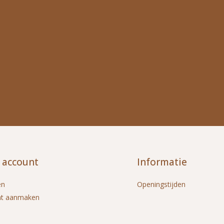
 account
Informatie
en
Openingstijden
nt aanmaken