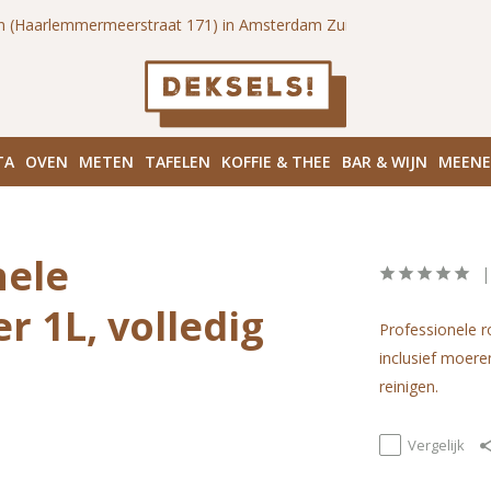
n (Haarlemmermeerstraat 171) in Amsterdam Zuid
Haarlemmerd
TA
OVEN
METEN
TAFELEN
KOFFIE & THEE
BAR & WIJN
MEEN
nele
r 1L, volledig
Professionele r
inclusief moeren
reinigen.
Vergelijk