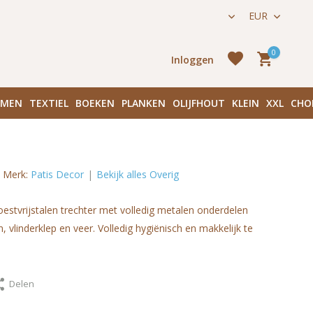
ijk 136 in Amsterdam Centrum
EUR
0
Inloggen
EMEN
TEXTIEL
BOEKEN
PLANKEN
OLIJFHOUT
KLEIN
XXL
CHO
Merk:
Patis Decor
Bekijk alles Overig
Ac
oestvrijstalen trechter met volledig metalen onderdelen
aanmake
, vlinderklep en veer. Volledig hygiënisch en makkelijk te
Delen