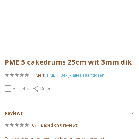
PME 5 cakedrums 25cm wit 3mm dik
Merk:
PME
Bekijk alles Taartdozen
Vergelijk
Delen
Reviews
0
/
Based on 0 reviews
5
Er zijn nog geen reviews geschreven over dit product..