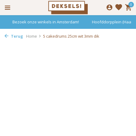
0
Bezoek onze winkels in Amsterdam!
Hoofddorpplein (Haarle
Terug
Home
5 cakedrums 25cm wit 3mm dik