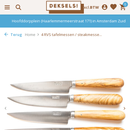
0
Incl.
Excl.
BTW
Hoofddorpplein (Haarlemmermeerstraat 171) in Amsterdam Zuid
Terug
Home
4 RVS tafelmessen / steakmesse...