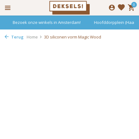
0
Bezoek onze winkels in Amsterdam!
Hoofddorpplein (Haarle
Terug
Home
3D siliconen vorm Magic Wood