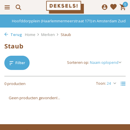
0
Hoofddorpplein (Haarlemmermeerstraat 171) in Amsterdam Zuid
Terug
Home
Merken
Staub
Staub
Sorteren op:
Filter
Toon:
0 producten
Geen producten gevonden!...