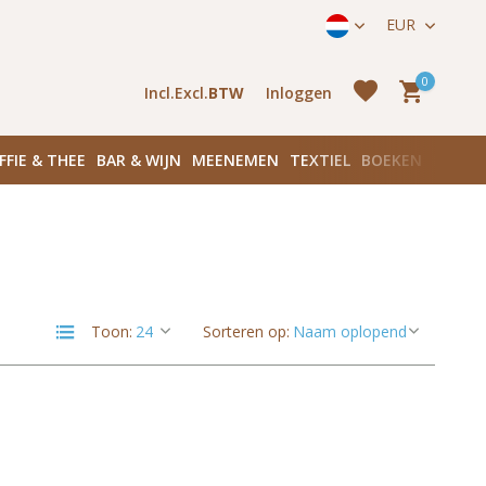
ek onze winkels in Amsterdam!
Hoofddorpplein (Haarlemmerme
EUR
0
Incl.
Excl.
BTW
Inloggen
FFIE & THEE
BAR & WIJN
MEENEMEN
TEXTIEL
BOEKEN
PLANK
Account
aanmaken
Account
Toon:
Sorteren op:
aanmaken