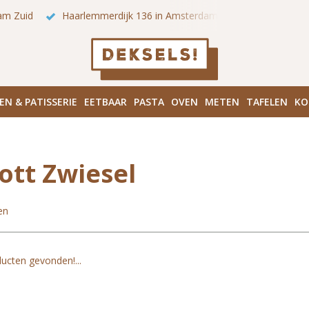
am Zuid
Haarlemmerdijk 136 in Amsterdam Centrum
Bezo
EN & PATISSERIE
EETBAAR
PASTA
OVEN
METEN
TAFELEN
KO
ott Zwiesel
en
ucten gevonden!...