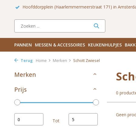
rdam!
Hoofddorpplein (Haarlemmermeerstraat 171) in Amsterd
PANNEN
MESSEN & ACCESSOIRES
KEUKENHULPJES
BAKK
Terug
Home
Merken
Schott Zwiesel
Sch
Merken
Prijs
0 product
Geen prod
Tot