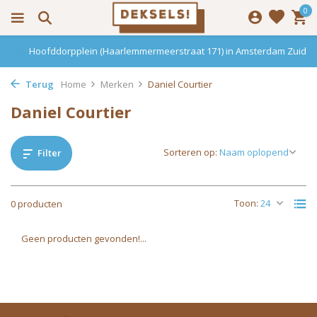
0
Hoofddorpplein (Haarlemmermeerstraat 171) in Amsterdam Zuid
Terug
Home
Merken
Daniel Courtier
Daniel Courtier
Sorteren op:
Filter
Toon:
0 producten
Geen producten gevonden!...