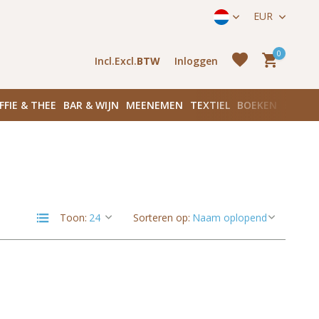
straat 171) in Amsterdam Zuid
EUR
0
Incl.
Excl.
BTW
Inloggen
FFIE & THEE
BAR & WIJN
MEENEMEN
TEXTIEL
BOEKEN
PLANK
Account
aanmaken
Account
Toon:
Sorteren op:
aanmaken