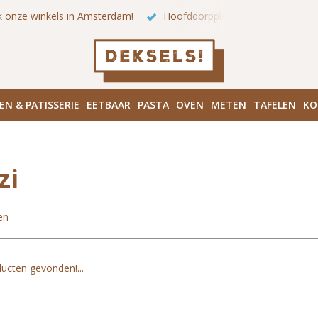
 onze winkels in Amsterdam!
Hoofddorpplein (Haarlemmermeer
EN & PATISSERIE
EETBAAR
PASTA
OVEN
METEN
TAFELEN
KO
zi
en
ucten gevonden!...